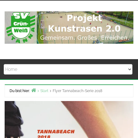
Zum
Inhalt
springen
Du bist hier:
Start
Flyer Tannabeach-Serie 2018