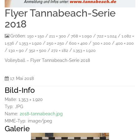
Flyer Tannabeach-Serie
2018
Größen:
/
/
/
/
150 × 150
211 × 300
768 × 1.090
722 × 1.024
1.082 ×
/
/
/
/
/
1.536
1.353 × 1.920
250 × 250
600 × 400
300 × 200
400 × 200
/
/
/
/
130 × 90
352 × 500
272 × 182
1.353 × 1.920
Volleyball – Flyer Tannabeach-Serie 2018
17. Mai 2018
Bild-Info
Maße:
1.353 × 1.920
Typ:
JPG
Name:
2018-tannabeach.jpg
MIME-Typ:
image/jpeg
Galerie