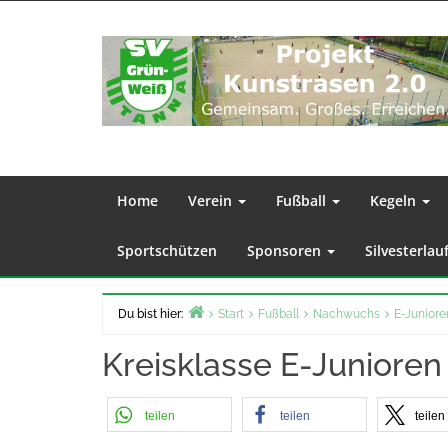
Zum
Inhalt
springen
Home
Verein
Fußball
Kegeln
Sportschützen
Sponsoren
Silvesterlau
Du bist hier:
Start
Fußball
Nachwuchs
E-Juniore
Kreisklasse E-Junioren
teilen
teilen
teilen