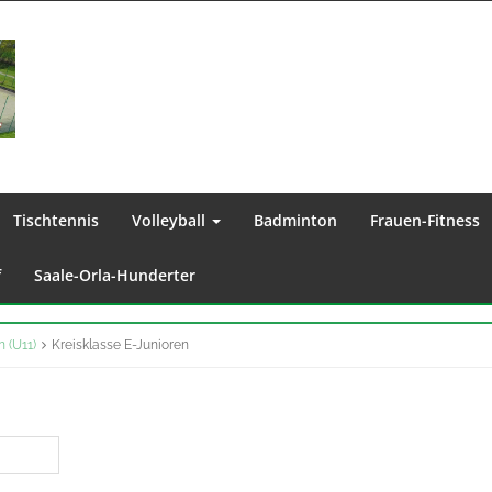
Tischtennis
Volleyball
Badminton
Frauen-Fitness
f
Saale-Orla-Hunderter
n (U11)
Kreisklasse E-Junioren