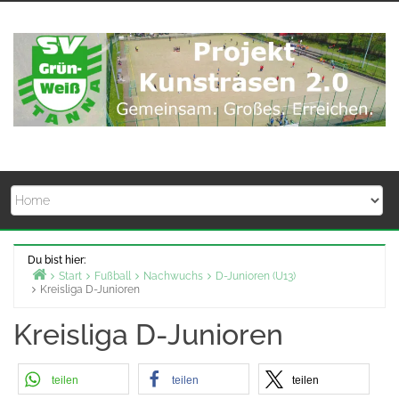
Zum
Inhalt
springen
Du bist hier:
Start
Fußball
Nachwuchs
D-Junioren (U13)
Kreisliga D-Junioren
Kreisliga D-Junioren
teilen
teilen
teilen