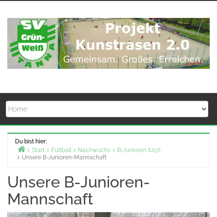
Zum
Inhalt
springen
Du bist hier:
Start
Fußball
Nachwuchs
B-Junioren (U17)
Unsere B-Junioren-Mannschaft
Unsere B-Junioren-
Mannschaft