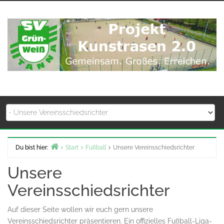
Zum
Inhalt
springen
Du bist hier:
Start
Fußball
Unsere Vereinsschiedsrichter
Unsere
Vereinsschiedsrichter
Auf dieser Seite wollen wir euch gern unsere
Vereinsschiedsrichter präsentieren. Ein offizielles Fußball-Liga-