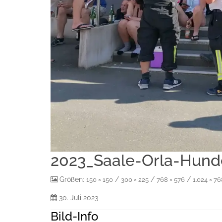
2023_Saale-Orla-Hund
Größen:
/
/
/
150 × 150
300 × 225
768 × 576
1.024 × 7
30. Juli 2023
Bild-Info