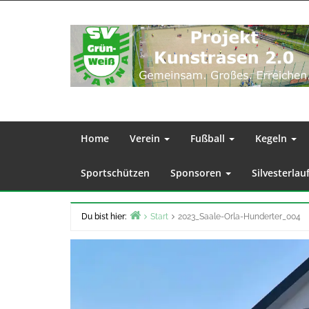
Zum
Inhalt
springen
Home
Verein
Fußball
Kegeln
Sportschützen
Sponsoren
Silvesterlau
Du bist hier:
Start
2023_Saale-Orla-Hunderter_004