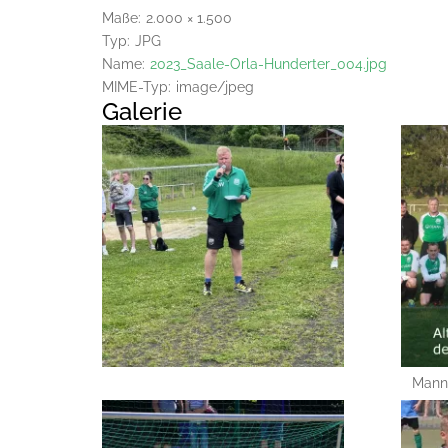
Maße:
2.000 × 1.500
Typ:
JPG
Name:
2023_Saale-Orla-Hunderter_004.jpg
MIME-Typ:
image/jpeg
Galerie
Manns