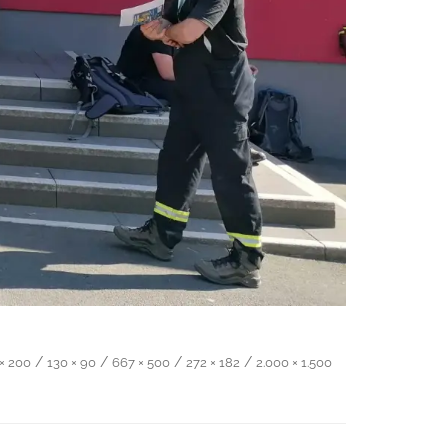
/
/
/
/
× 200
130 × 90
667 × 500
272 × 182
2.000 × 1.500