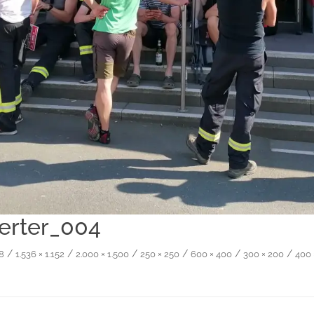
erter_004
/
/
/
/
/
/
68
1.536 × 1.152
2.000 × 1.500
250 × 250
600 × 400
300 × 200
400 