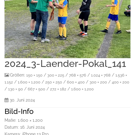
2024_3-Laender-Pokal_141
Größen:
/
/
/
/
150 × 150
300 × 225
768 × 576
1.024 × 768
1.536 ×
/
/
/
/
/
1.152
1.600 × 1.200
250 × 250
600 × 400
300 × 200
400 × 200
/
/
/
/
130 × 90
667 × 500
272 × 182
1.600 × 1.200
30. Juni 2024
Bild-Info
Maße:
1.600 × 1.200
Datum:
16. Juni 2024
Kamera:
iPhone 13 Pro