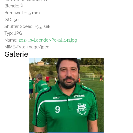
f
Blende:
⁄
1
Brennweite:
5 mm
ISO:
50
1
Shutter Speed:
⁄
sek
797
Typ:
JPG
Name:
2024_3-Laender-Pokal_141.jpg
MIME-Typ:
image/jpeg
Galerie