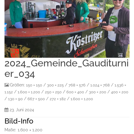
2024_Gemeinde_Gauditurni
er_034
Größen:
/
/
/
/
150 × 150
300 × 225
768 × 576
1.024 × 768
1.536 ×
/
/
/
/
/
1.152
1.600 × 1.200
250 × 250
600 × 400
300 × 200
400 × 200
/
/
/
/
130 × 90
667 × 500
272 × 182
1.600 × 1.200
23. Juni 2024
Bild-Info
Maße:
1.600 × 1.200