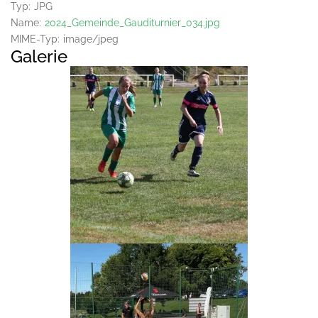
Typ:
JPG
Name:
2024_Gemeinde_Gauditurnier_034.jpg
MIME-Typ:
image/jpeg
Galerie