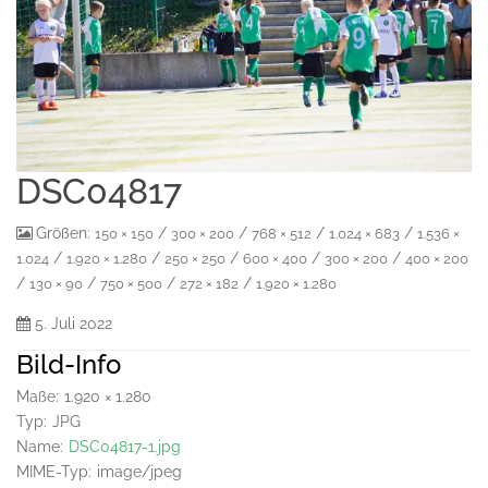
DSC04817
Größen:
/
/
/
/
150 × 150
300 × 200
768 × 512
1.024 × 683
1.536 ×
/
/
/
/
/
1.024
1.920 × 1.280
250 × 250
600 × 400
300 × 200
400 × 200
/
/
/
/
130 × 90
750 × 500
272 × 182
1.920 × 1.280
5. Juli 2022
Bild-Info
Maße:
1.920 × 1.280
Typ:
JPG
Name:
DSC04817-1.jpg
MIME-Typ:
image/jpeg