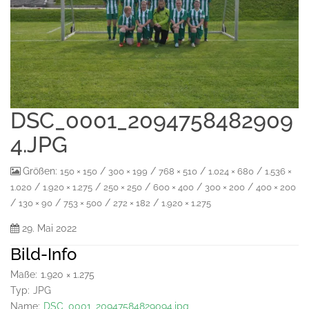
DSC_0001_2094758482909
4.JPG
Größen:
/
/
/
/
150 × 150
300 × 199
768 × 510
1.024 × 680
1.536 ×
/
/
/
/
/
1.020
1.920 × 1.275
250 × 250
600 × 400
300 × 200
400 × 200
/
/
/
/
130 × 90
753 × 500
272 × 182
1.920 × 1.275
29. Mai 2022
Bild-Info
Maße:
1.920 × 1.275
Typ:
JPG
Name:
DSC_0001_20947584829094.jpg