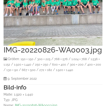
IMG-20220826-WA0003.jpg
Größen:
/
/
/
/
150 × 150
300 × 225
768 × 576
1.024 × 768
1.536 ×
/
/
/
/
/
1.152
1.920 × 1.440
250 × 250
600 × 400
300 × 200
400 × 200
/
/
/
/
130 × 90
667 × 500
272 × 182
1.920 × 1.440
9. September 2022
Bild-Info
Maße:
1.920 × 1.440
Typ:
JPG
Name:
IMG-20220826-WA0003.jpg