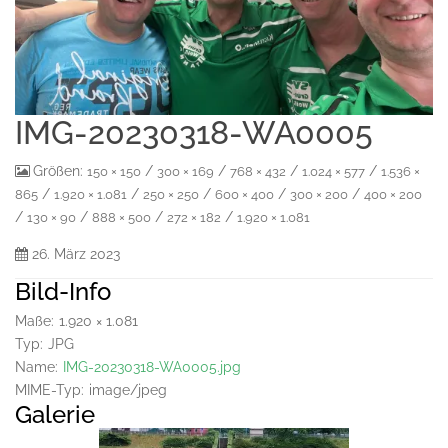
IMG-20230318-WA0005
Größen:
/
/
/
/
150 × 150
300 × 169
768 × 432
1.024 × 577
1.536 ×
/
/
/
/
/
865
1.920 × 1.081
250 × 250
600 × 400
300 × 200
400 × 200
/
/
/
/
130 × 90
888 × 500
272 × 182
1.920 × 1.081
26. März 2023
Bild-Info
Maße:
1.920 × 1.081
Typ:
JPG
Name:
IMG-20230318-WA0005.jpg
MIME-Typ:
image/jpeg
Galerie