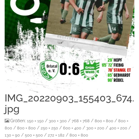
IMG_20220903_155403_674.
jpg
Größen:
/
/
/
/
150 × 150
300 × 300
768 × 768
800 × 800
800 ×
/
/
/
/
/
/
800
800 × 800
250 × 250
600 × 400
300 × 200
400 × 200
/
/
/
130 × 90
500 × 500
272 × 182
800 × 800