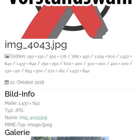
img_4043.jpg
Größen:
/
/
/
/
150 × 150
300 × 176
768 × 450
1.024 × 600
1.437 ×
/
/
/
/
/
/
842
1.437 × 842
250 × 250
600 × 400
300 × 200
400 × 200
/
/
/
130 × 90
853 × 500
272 × 182
1.437 × 842
10. Oktober 2018
Bild-Info
Maße:
1.437 × 842
Typ:
JPG
Name:
img_4043.jpg
MIME-Typ:
image/jpeg
Galerie