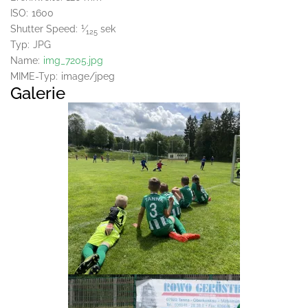
ISO:
1600
1
Shutter Speed:
⁄
sek
125
Typ:
JPG
Name:
img_7205.jpg
MIME-Typ:
image/jpeg
Galerie