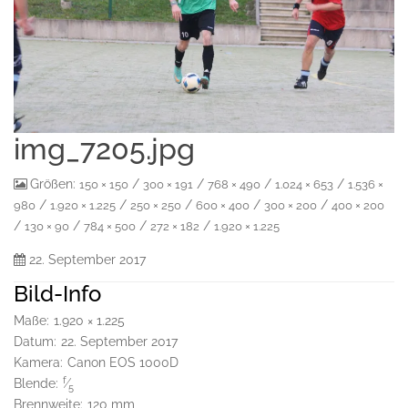
img_7205.jpg
Größen:
/
/
/
/
150 × 150
300 × 191
768 × 490
1.024 × 653
1.536 ×
/
/
/
/
/
980
1.920 × 1.225
250 × 250
600 × 400
300 × 200
400 × 200
/
/
/
/
130 × 90
784 × 500
272 × 182
1.920 × 1.225
22. September 2017
Bild-Info
Maße:
1.920 × 1.225
Datum:
22. September 2017
Kamera:
Canon EOS 1000D
f
Blende:
⁄
5
Brennweite:
120 mm