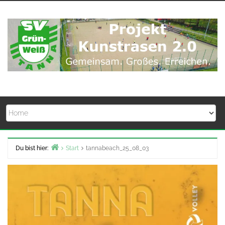
Zum
Inhalt
springen
Du bist hier:
Start
tannabeach_25_08_03