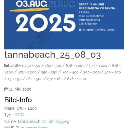
tannabeach_25_08_03
Größen:
/
/
/
/
150 × 150
169 × 300
676 × 1.200
577 × 1.024
676 ×
/
/
/
/
/
1.200
676 × 1.200
250 × 250
600 × 400
300 × 200
400 × 200
/
/
/
/
130 × 90
282 × 500
272 × 182
676 × 1.200
11. Mai 2025
Bild-Info
Maße:
676 × 1.200
Typ:
JPEG
Name:
tannabeach_25_08_03.jpeg