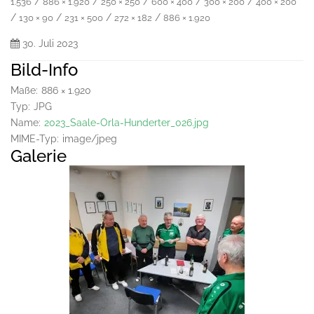
/
/
/
/
/
1.536
886 × 1.920
250 × 250
600 × 400
300 × 200
400 × 200
/
/
/
/
130 × 90
231 × 500
272 × 182
886 × 1.920
30. Juli 2023
Bild-Info
Maße:
886 × 1.920
Typ:
JPG
Name:
2023_Saale-Orla-Hunderter_026.jpg
MIME-Typ:
image/jpeg
Galerie