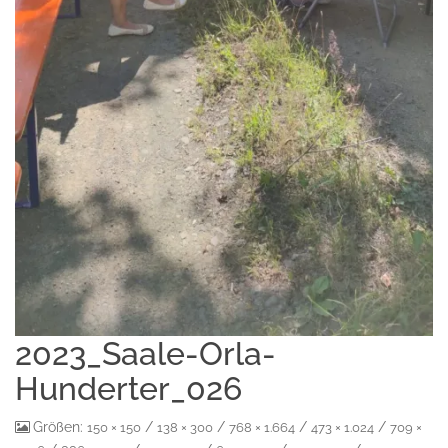
2023_Saale-Orla-
Hunderter_026
Größen:
/
/
/
/
150 × 150
138 × 300
768 × 1.664
473 × 1.024
709 ×