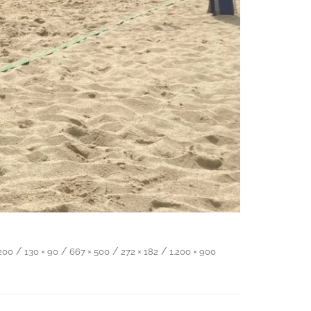
/
/
/
/
200
130 × 90
667 × 500
272 × 182
1.200 × 900