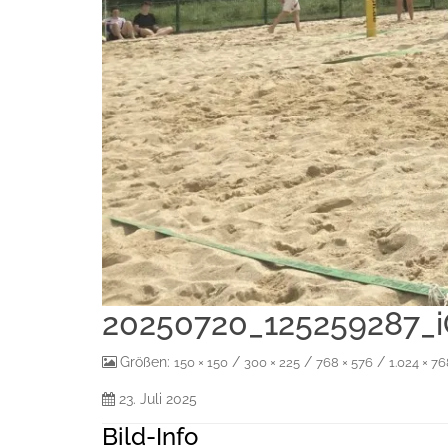
20250720_125259287_
Größen:
/
/
/
150 × 150
300 × 225
768 × 576
1.024 × 7
23. Juli 2025
Bild-Info