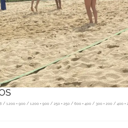
iOS
/
/
/
/
/
/
68
1.200 × 900
1.200 × 900
250 × 250
600 × 400
300 × 200
400 × 