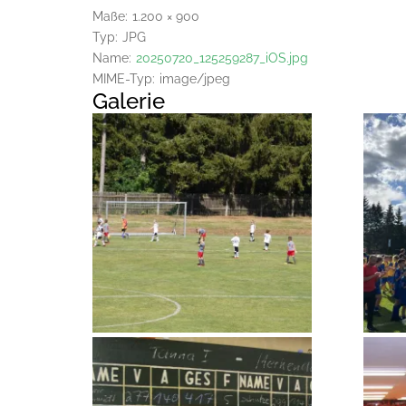
Maße:
1.200 × 900
Typ:
JPG
Name:
20250720_125259287_iOS.jpg
MIME-Typ:
image/jpeg
Galerie