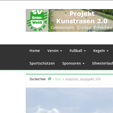
Zum
Inhalt
springen
Home
Verein
Fußball
Kegeln
Sportschützen
Sponsoren
Silvesterlau
Du bist hier:
Start
20250720_125259287_iOS