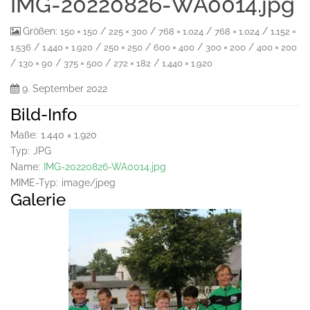
IMG-20220826-WA0014.jpg
Größen:
/
/
/
/
150 × 150
225 × 300
768 × 1.024
768 × 1.024
1.152 ×
/
/
/
/
/
1.536
1.440 × 1.920
250 × 250
600 × 400
300 × 200
400 × 200
/
/
/
/
130 × 90
375 × 500
272 × 182
1.440 × 1.920
9. September 2022
Bild-Info
Maße:
1.440 × 1.920
Typ:
JPG
Name:
IMG-20220826-WA0014.jpg
MIME-Typ:
image/jpeg
Galerie