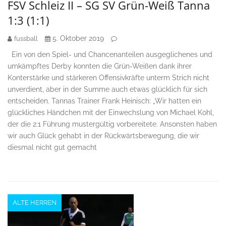
FSV Schleiz II – SG SV Grün-Weiß Tanna
1:3 (1:1)
5. Oktober 2019
fussball
Ein von den Spiel- und Chancenanteilen ausgeglichenes und
umkämpftes Derby konnten die Grün-Weißen dank ihrer
Konterstärke und stärkeren Offensivkräfte unterm Strich nicht
unverdient, aber in der Summe auch etwas glücklich für sich
entscheiden. Tannas Trainer Frank Heinisch: „Wir hatten ein
glückliches Händchen mit der Einwechslung von Michael Kohl,
der die 2:1 Führung mustergültig vorbereitete. Ansonsten haben
wir auch Glück gehabt in der Rückwärtsbewegung, die wir
diesmal nicht gut gemacht
ALTE HERREN