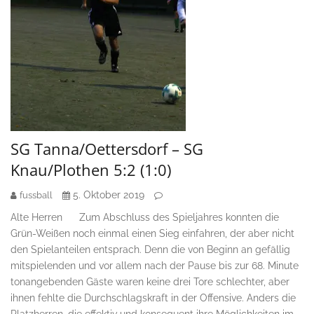
SG Tanna/Oettersdorf – SG
Knau/Plothen 5:2 (1:0)
5. Oktober 2019
fussball
Alte Herren Zum Abschluss des Spieljahres konnten die
Grün-Weißen noch einmal einen Sieg einfahren, der aber nicht
den Spielanteilen entsprach. Denn die von Beginn an gefällig
mitspielenden und vor allem nach der Pause bis zur 68. Minute
tonangebenden Gäste waren keine drei Tore schlechter, aber
ihnen fehlte die Durchschlagskraft in der Offensive. Anders die
Platzherren, die effektiv und konsequent ihre Möglichkeiten im