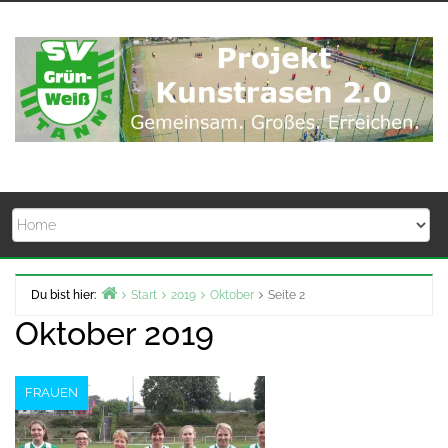
Zum
Inhalt
springen
Du bist hier:
Start
2019
Oktober
Seite 2
Oktober 2019
FRAUEN