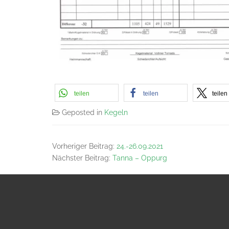
teilen
teilen
teilen
Geposted in
Kegeln
Vorheriger Beitrag:
24.-26.09.2021
Nächster Beitrag:
Tanna – Oppurg