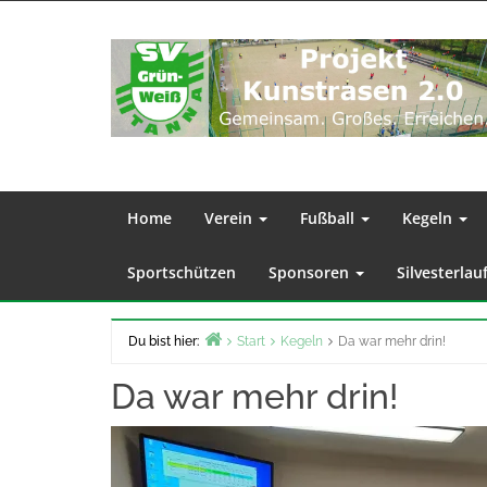
Zum
Inhalt
springen
Home
Verein
Fußball
Kegeln
Sportschützen
Sponsoren
Silvesterlau
Du bist hier:
Start
Kegeln
Da war mehr drin!
Da war mehr drin!