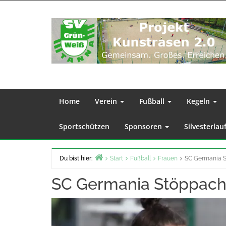
Zum
Inhalt
springen
Home
Verein
Fußball
Kegeln
Sportschützen
Sponsoren
Silvesterlau
Du bist hier:
Start
Fußball
Frauen
SC Germania S
SC Germania Stöppach-