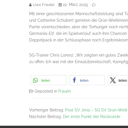
22. März 2025
Uwe Friedel
Mit einer geschlossenen Mannschaftsleistung sind Ta
und Catherine Schubert gerieten die Grün-Weißinnen 
Partie vorentschieden, aber der Torhunger noch nicht
Germania-Elf, die im Spielverlauf auch ihre Chancen 
Doppelpack in der Schlussphase noch Ergebniskosme
SG-Trainer Chris Lorenz: „Wir zeigten ein gutes Zwe
zu offen. Ich war mit der Einsatzbereitschaft, Kampfg
teilen
teilen
teilen
Geposted in
Frauen
Vorheriger Beitrag:
Post SV Jena – SG SV Grün-Weiß T
Nächster Beitrag:
Der erste Punkt der Rückrunde