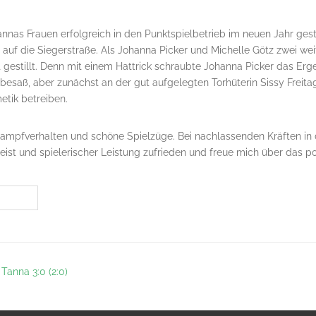
nnas Frauen erfolgreich in den Punktspielbetrieb im neuen Jahr ges
auf die Siegerstraße. Als Johanna Picker und Michelle Götz zwei wei
 gestillt. Denn mit einem Hattrick schraubte Johanna Picker das Erg
besaß, aber zunächst an der gut aufgelegten Torhüterin Sissy Freita
tik betreiben.
ikampfverhalten und schöne Spielzüge. Bei nachlassenden Kräften in
eist und spielerischer Leistung zufrieden und freue mich über das pos
anna 3:0 (2:0)