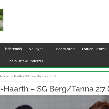
Tischtennis
Volleyball
Badminton
Frauen-Fitness
f
Saale-Orla-Hunderter
töppach-Haarth – SG Berg/Tanna 2:7 (0:2)
Haarth – SG Berg/Tanna 2:7 (