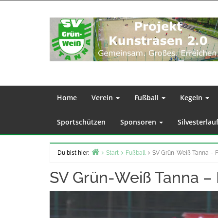
Zum
Inhalt
springen
Home
Verein
Fußball
Kegeln
Sportschützen
Sponsoren
Silvesterlau
Du bist hier:
Start
Fußball
SV Grün-Weiß Tanna – F
SV Grün-Weiß Tanna – 