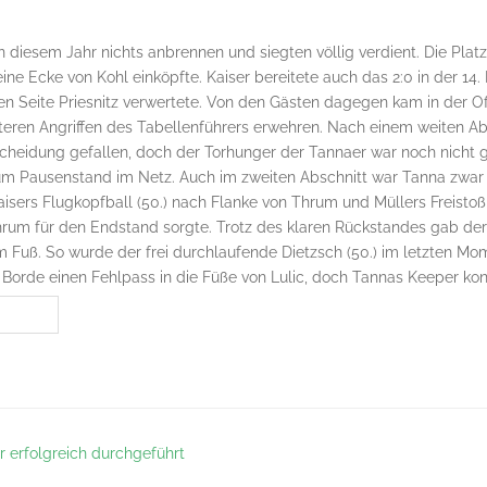
in diesem Jahr nichts anbrennen und siegten völlig verdient. Die Pl
 eine Ecke von Kohl einköpfte. Kaiser bereitete auch das 2:0 in der 1
en Seite Priesnitz verwertete. Von den Gästen dagegen kam in der Off
eiteren Angriffen des Tabellenführers erwehren. Nach einem weiten A
scheidung gefallen, doch der Torhunger der Tannaer war noch nicht g
um Pausenstand im Netz. Auch im zweiten Abschnitt war Tanna zwar
isers Flugkopfball (50.) nach Flanke von Thrum und Müllers Freistoß 
rum für den Endstand sorgte. Trotz des klaren Rückstandes gab der F
 Fuß. So wurde der frei durchlaufende Dietzsch (50.) im letzten Mo
rt Borde einen Fehlpass in die Füße von Lulic, doch Tannas Keeper kon
er erfolgreich durchgeführt