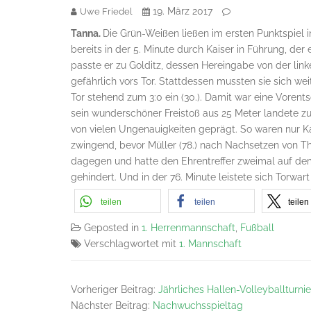
19. März 2017
Uwe Friedel
Tanna.
Die Grün-Weißen ließen im ersten Punktspiel 
bereits in der 5. Minute durch Kaiser in Führung, der
passte er zu Golditz, dessen Hereingabe von der link
gefährlich vors Tor. Stattdessen mussten sie sich w
Tor stehend zum 3:0 ein (30.). Damit war eine Vorent
sein wunderschöner Freistoß aus 25 Meter landete z
von vielen Ungenauigkeiten geprägt. So waren nur Ka
zwingend, bevor Müller (78.) nach Nachsetzen von Th
dagegen und hatte den Ehrentreffer zweimal auf dem
gehindert. Und in der 76. Minute leistete sich Torwa
teilen
teilen
teilen
Geposted in
1. Herrenmannschaft
,
Fußball
Verschlagwortet mit
1. Mannschaft
Vorheriger Beitrag:
Jährliches Hallen-Volleyballturni
Nächster Beitrag:
Nachwuchsspieltag