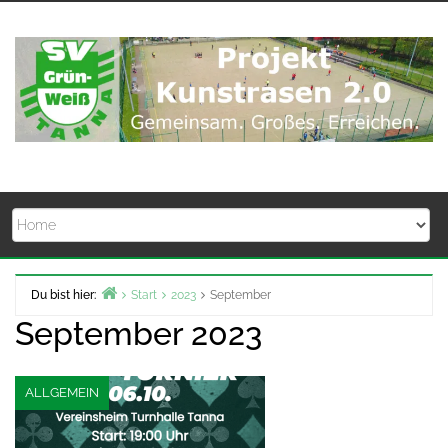
Zum
Inhalt
springen
Du bist hier:
Start
2023
September
September 2023
ALLGEMEIN