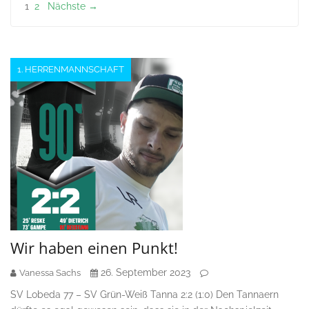
Seitennummerierung
1
2
Nächste →
der
Beiträge
1. HERRENMANNSCHAFT
Wir haben einen Punkt!
26. September 2023
Vanessa Sachs
SV Lobeda 77 – SV Grün-Weiß Tanna 2:2 (1:0) Den Tannaern