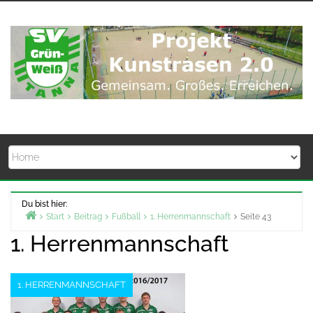
Zum
Inhalt
springen
Du bist hier:
Start
Beitrag
Fußball
1. Herrenmannschaft
Seite 43
1. Herrenmannschaft
1. HERRENMANNSCHAFT