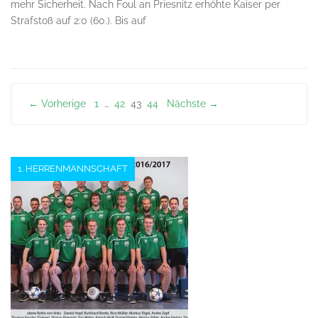
mehr Sicherheit. Nach Foul an Priesnitz erhöhte Kaiser per
Strafstoß auf 2:0 (60.). Bis auf
Seitennummerierung
← Vorherige
1
…
42
43
44
Nächste →
der
Beiträge
1. HERRENMANNSCHAFT