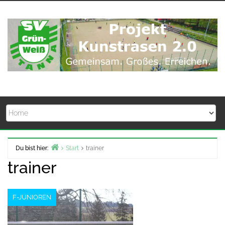
Zum
Inhalt
springen
Du bist hier:
Start
trainer
trainer
F-JUNIOREN